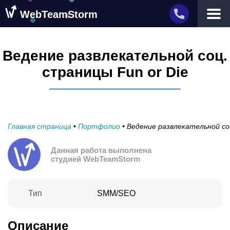
WebTeamStorm
Услуги
Ведение развлекательной соц.
Разработка приложений
страницы Fun or Die
Портфолио
Разработка сайтов
Компания
Отзывы
Вакансии
Поддержка
Главная страница
•
Портфолио
Блог
•
Ведение развлекательной соц
Контакты
Данная работа выполнена
О нас
Дизайн и реклама
студией WebTeamStorm
Прочее
Фреймворк CyFe
Разработка игр
Тип
SMM/SEO
Описание