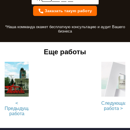
Заказать такую работу
*Наша комманда окажет бесплатную консультацию и аудит Вашего
бизнеса
Еще работы
<
Следующая
Предыдущая
работа >
работа