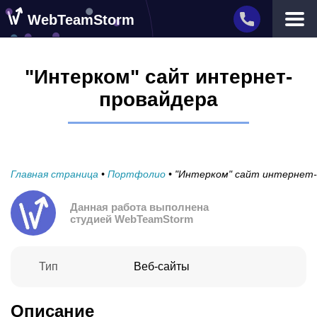
WebTeamStorm
Услуги
"Интерком" сайт интернет-
Разработка приложений
провайдера
Портфолио
Разработка сайтов
Компания
Отзывы
Вакансии
Поддержка
Главная страница
•
Портфолио
Блог
•
"Интерком" сайт интернет-
Контакты
Данная работа выполнена
О нас
Дизайн и реклама
студией WebTeamStorm
Прочее
Фреймворк CyFe
Разработка игр
Тип
Веб-сайты
Описание